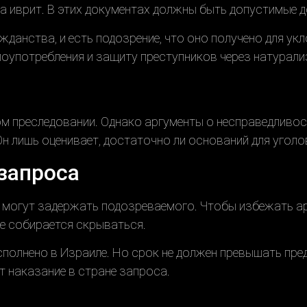
на иврит. В этих документах должны быть допустимые 
жданства, и есть подозрение, что оно получено для ук
лоупотребления и защиту преступников через натурали
м преследовании. Однако аргументы о несправедливос
Он лишь оценивает, достаточно ли оснований для угол
запроса
 могут задержать подозреваемого. Чтобы избежать ар
не собирается скрываться.
сполнено в Израиле. Но срок не должен превышать пр
т наказание в стране запроса.