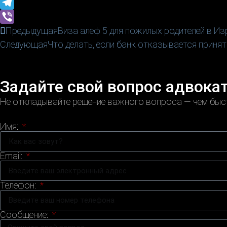
WhatsApp
Telegram
Viber
Предыдущая
Виза алеф 5 для пожилых родителей в Из
Следующая
Что делать, если банк отказывается приня
Задайте свой вопрос адвока
Не откладывайте решение важного вопроса — чем быст
Имя:
Email:
Телефон:
Сообщение: