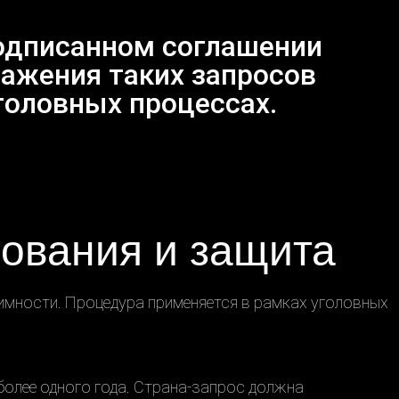
подписанном соглашении
ажения таких запросов
головных процессах.
нования и защита
имности. Процедура применяется в рамках уголовных
более одного года. Страна-запрос должна