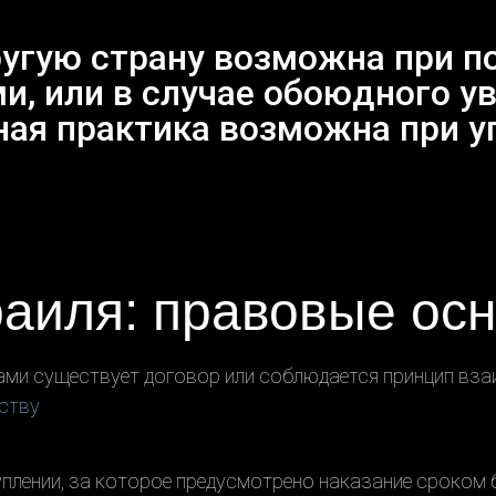
ругую страну возможна при 
, или в случае обоюдного ув
ная практика возможна при у
раиля: правовые ос
ами существует договор или соблюдается принцип вза
ству
уплении, за которое предусмотрено наказание сроком 