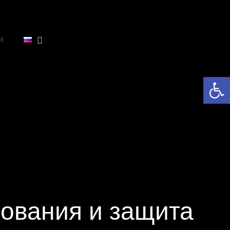
и
От
нования и защита