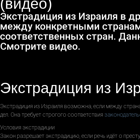
(видео)
Экстрадиция из Израиля в д
между конкретными странами
соответственных стран. Дан
Смотрите видео.
Экстрадиция из Из
Экстрадиция из Израиля возможна, если между стран
дел. Она требует строгого соответствия
законодатель
Условия экстрадиции
Закон разрешает экстрадицию, если речь идёт о прест