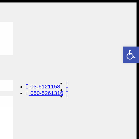
От
03-6121158
050-5261316