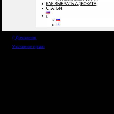
КАК ВЫБРАТЬ АДВОКАТА
СТАТЬИ
Домашняя
Уголовное право
Что делать после допроса в полиции — советы о
Что делать после допр
Вас допросили в полиции и отпустили? Это ещё н