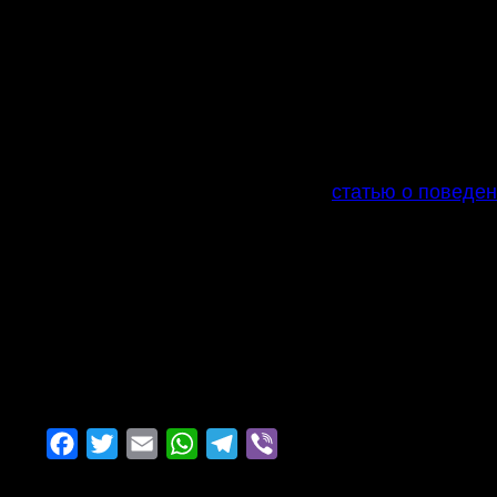
Что делать после допроса в полиции:
Не теряйте бдительность — вы стали часть
Немедленно свяжитесь с адвокатом;
Не делитесь деталями допроса с посторон
Проверьте точность протокола допроса;
Начните подготовку к возможному обвинен
Также рекомендуем прочитать
статью о поведен
Получите консультацию уже сейчас
Ваши действия в первые дни после допроса 
Свяжитесь с адвокатом Михаилом Левитом, ч
откладывайте — защита начинается не в суде, а
Поделиться:
Facebook
Twitter
Email
WhatsApp
Telegram
Viber