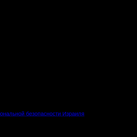
недочёты. Адвокат запросит материалы допроса,
ачинаться сразу:
 Сопровождение со стороны адвоката позволяет
ния.
иональной безопасности Израиля
.