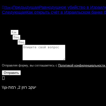
Предыдущая
Равнодушное убийство в Израил
Пред
Следующая
Как открыть счёт в Израильском банке 
Задайте свой вопрос адвокату
Не откладывайте решение важного вопроса — чем быстрее вы 
Имя:
Email:
Телефон:
Сообщение:
Отправляя форму, вы соглашаетесь с
Политикой конфиденциальности
Отправить
\\יעקב רוזן 2, רמת-גן
Яков Розен 2, Рамат-Ган
יש חניה ללקוחות \\ Есть парковка для клиентов.