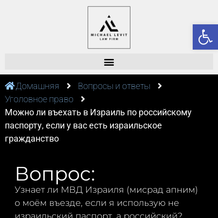
От
Домашняя
Вопросы и ответы
Уголовное право
Можно ли въехать в Израиль по российскому
паспорту, если у вас есть израильское
гражданство
Вопрос:
Узнает ли МВД Израиля (мисрад апним)
о моём въезде, если я использую не
израильский паспорт, а российский?