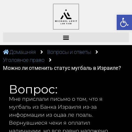
От
Домашняя
Вопросы и ответы
Уголовное право
Можно ли отменить статус мугбаль в Израиле?
Вопрос:
Мне прислали письмо о том, что я
мугбаль из Банка Израиля из-за
информации из оцаа ле поаль.
Вернувшиеся чеки я оплатил
наличными, но все равно наложено